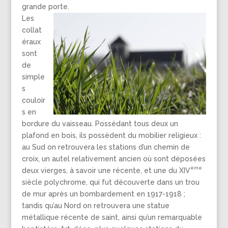
grande porte.
Les
collat
éraux
sont
de
simple
s
couloir
s en
bordure du vaisseau. Possédant tous deux un
plafond en bois, ils possèdent du mobilier religieux :
au Sud on retrouvera les stations d’un chemin de
croix, un autel relativement ancien où sont déposées
ème
deux vierges, à savoir une récente, et une du XIV
siècle polychrome, qui fut découverte dans un trou
de mur après un bombardement en 1917-1918 ;
tandis qu’au Nord on retrouvera une statue
métallique récente de saint, ainsi qu’un remarquable