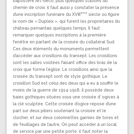
baptistère Art-déco, plus quelques stations du
chemin de croix. il faut aussi y constater la présence
ème
d’une inscription funéraire du XVIII
siècle où figure
le nom de « Dupleix », qui furent les propriétaires du
château pernantais quelques temps. Il faut
remarquer quelques inscriptions à la première
fenêtre en partant de la croisée du collatéral Sud.
Ces deux éléments du monuments permettent
d’accéder aux croisillons du transept. Les croisillons
sont les salles voûtées faisant office des bras de la
croix que forme l’église. Le croisillons ainsi que la
croisée du transept sont de style gothique. Le
croisillon Sud est celui des deux qui a eu à souffrir le
moins de la guerre de 1914-1918. il possède deux
baies gothiques situées sous une croisée d’ ogives à
la clé sculptée. Cette croisée d’ogive repose d’une
part sur deux piliers soutenant la croisée et le
clocher, et sur deux colonnettes garnies de tores et
de feuillages de l’autre. On peut accéder à un local
de service par une petite porte. il faut noter la