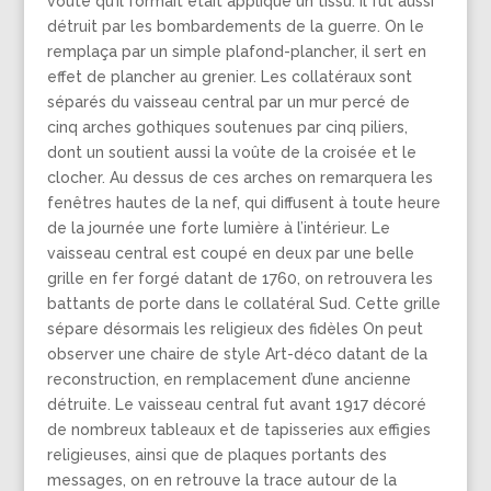
voûte qu’il formait était appliqué un tissu. il fut aussi
détruit par les bombardements de la guerre. On le
remplaça par un simple plafond-plancher, il sert en
effet de plancher au grenier. Les collatéraux sont
séparés du vaisseau central par un mur percé de
cinq arches gothiques soutenues par cinq piliers,
dont un soutient aussi la voûte de la croisée et le
clocher. Au dessus de ces arches on remarquera les
fenêtres hautes de la nef, qui diffusent à toute heure
de la journée une forte lumière à l’intérieur. Le
vaisseau central est coupé en deux par une belle
grille en fer forgé datant de 1760, on retrouvera les
battants de porte dans le collatéral Sud. Cette grille
sépare désormais les religieux des fidèles On peut
observer une chaire de style Art-déco datant de la
reconstruction, en remplacement d’une ancienne
détruite. Le vaisseau central fut avant 1917 décoré
de nombreux tableaux et de tapisseries aux effigies
religieuses, ainsi que de plaques portants des
messages, on en retrouve la trace autour de la