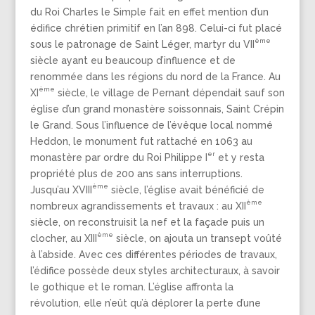
du Roi Charles le Simple fait en effet mention d’un
édifice chrétien primitif en l’an 898. Celui-ci fut placé
ème
sous le patronage de Saint Léger, martyr du VII
siècle ayant eu beaucoup d’influence et de
renommée dans les régions du nord de la France. Au
ème
XI
siècle, le village de Pernant dépendait sauf son
église d’un grand monastère soissonnais, Saint Crépin
le Grand. Sous l’influence de l’évêque local nommé
Heddon, le monument fut rattaché en 1063 au
er
monastère par ordre du Roi Philippe I
et y resta
propriété plus de 200 ans sans interruptions.
ème
Jusqu’au XVIII
siècle, l’église avait bénéficié de
ème
nombreux agrandissements et travaux : au XII
siècle, on reconstruisit la nef et la façade puis un
ème
clocher, au XIII
siècle, on ajouta un transept voûté
à l’abside. Avec ces différentes périodes de travaux,
l’édifice possède deux styles architecturaux, à savoir
le gothique et le roman. L’église affronta la
révolution, elle n’eût qu’à déplorer la perte d’une