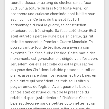
tourelle d’escalier au long du clocher, sur sa face
Sud. Sur la toiture du bras Nord (coté Aisne), on
observera une curieuse cheminée dont l’utilité nous
est inconnue. Ce bras du transept fut fort
endommagé durant la guerre, sa construction
extérieure est très simple. Sa face coté chœur (Est)
était autrefois percée d’une baie en cercle, qui fut
détruite pendant la Première Guerre Mondiale. En
poursuivant le tour de l’édifice, on arrivera à son
extrémité Est, c’est-à-dire l’abside. Cette partie des
monuments est généralement dirigée vers l’est, vers
Jérusalem, car elle est celle qui est la plus sacrée
aux yeux des Chrétiens. L’abside possède un toit en
pierre, assez rare dans nos régions, et trois baies en
plein cintre qui possèdent les trois seuls vitraux
polychromes de l’église. Avant guerre, la baie du
centre était obstruée du fait de la présence du
retable disparu juste derrière à l’intérieur. Chaque
baie est décorée par de petites colonnettes, et on