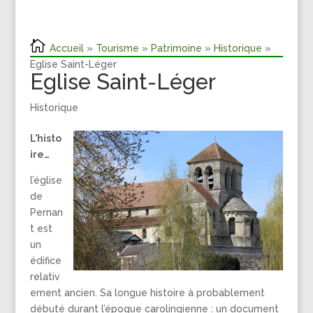
Accueil
»
Tourisme
»
Patrimoine
»
Historique
»
Eglise Saint-Léger
Eglise Saint-Léger
Historique
L’histo
ire…
l’église
de
Pernan
t est
un
édifice
relativ
ement ancien. Sa longue histoire à probablement
débuté durant l’époque carolingienne : un document