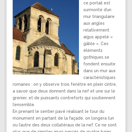
ce portail est
surmonté d’un
mur triangulaire
aux angles
relativement
aigus appelé «
gâble ». Ces
éléments
gothiques se
fondent ensuite
dans un mur aux
caractéristiques
romanes : on y observe trois fenêtre en plein cintre,
a savoir que deux donnent dans la nef et une sur le
grenier, et de puissants contreforts qui soutiennent
l’ensemble.
En prenant le sentier pavé réalisant le tour du
monument en partant de la façade, on longera l’un
ou l’autre des deux collatéraux de la nef. Ce ne sont
plus que de simples murs percés de quatre baies