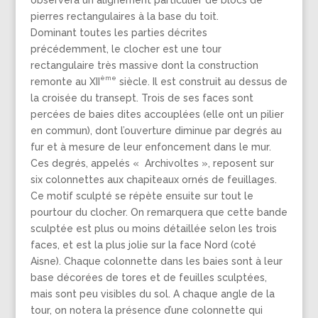
observera un alignement particulier de blocs de
pierres rectangulaires à la base du toit.
Dominant toutes les parties décrites
précédemment, le clocher est une tour
rectangulaire très massive dont la construction
ème
remonte au XII
siècle. Il est construit au dessus de
la croisée du transept. Trois de ses faces sont
percées de baies dites accouplées (elle ont un pilier
en commun), dont l’ouverture diminue par degrés au
fur et à mesure de leur enfoncement dans le mur.
Ces degrés, appelés « Archivoltes », reposent sur
six colonnettes aux chapiteaux ornés de feuillages.
Ce motif sculpté se répète ensuite sur tout le
pourtour du clocher. On remarquera que cette bande
sculptée est plus ou moins détaillée selon les trois
faces, et est la plus jolie sur la face Nord (coté
Aisne). Chaque colonnette dans les baies sont à leur
base décorées de tores et de feuilles sculptées,
mais sont peu visibles du sol. A chaque angle de la
tour, on notera la présence d’une colonnette qui