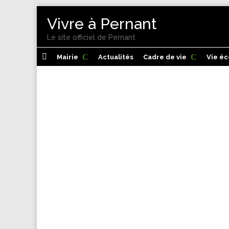
Vivre à Pernant
Le site officiel de Pernant

Mairie
Actualités
Cadre de vie
Vie é