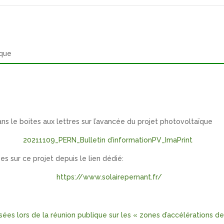
ïque
ans le boites aux lettres sur l’avancée du projet photovoltaïque
20211109_PERN_Bulletin d’informationPV_ImaPrint
s sur ce projet depuis le lien dédié:
https://www.solairepernant.fr/
es lors de la réunion publique sur les « zones d’accélérations d