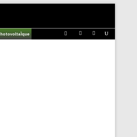



 photovoltaÏque