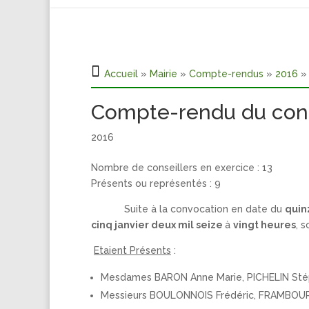
Accueil
»
Mairie
»
Compte-rendus
»
2016
» 
Compte-rendu du conse
2016
Nombre de conseillers en exercice : 13
Présents ou représentés : 9
Suite à la convocation en date du
quin
cinq janvier deux mil seize
à
vingt heures
, 
Etaient Présents
:
Mesdames BARON Anne Marie, PICHELIN Stéph
Messieurs BOULONNOIS Frédéric, FRAMBOURT