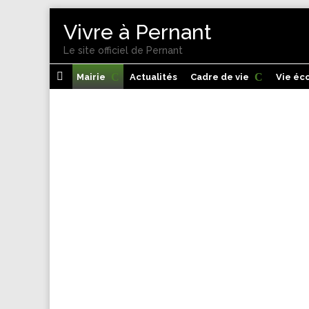
Vivre à Pernant
Le site officiel de Pernant

Mairie
Actualités
Cadre de vie
Vie éc