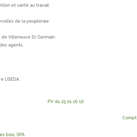
tion et santé au travail.
rcelles de la peupleraie.
.
A de Villeneuve St Germain.
des agents.
ure USEDA.
PV du 25.01.16 (2)
Compte
es bois
,
SPA