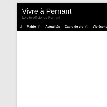
Vivre à Pernant
Le site officiel de Pernant

Mairie
Actualités
Cadre de vie
Vie écon