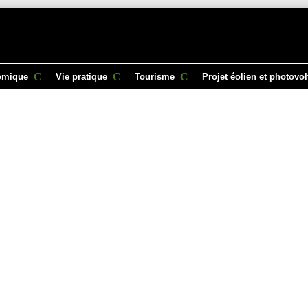
omique
Vie pratique
Tourisme
Projet éolien et photovo