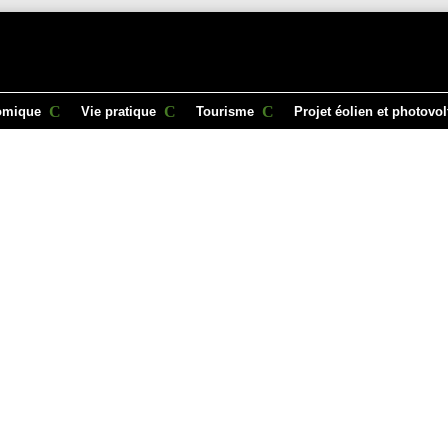
omique
Vie pratique
Tourisme
Projet éolien et photovo