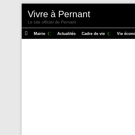
Vivre à Pernant
Le site officiel de Pernant

Mairie
Actualités
Cadre de vie
Vie écon