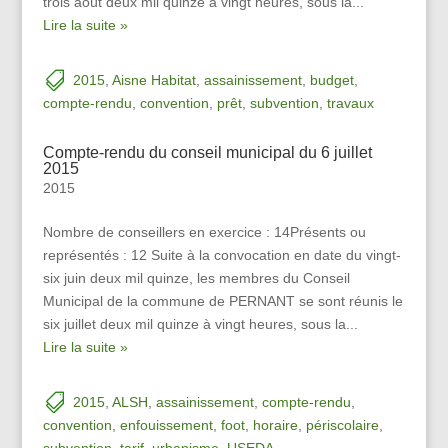
trois août deux mil quinze à vingt heures, sous la...
Lire la suite »
2015
,
Aisne Habitat
,
assainissement
,
budget
,
compte-rendu
,
convention
,
prêt
,
subvention
,
travaux
Compte-rendu du conseil municipal du 6 juillet
2015
2015
Nombre de conseillers en exercice : 14Présents ou
représentés : 12 Suite à la convocation en date du vingt-
six juin deux mil quinze, les membres du Conseil
Municipal de la commune de PERNANT se sont réunis le
six juillet deux mil quinze à vingt heures, sous la...
Lire la suite »
2015
,
ALSH
,
assainissement
,
compte-rendu
,
convention
,
enfouissement
,
foot
,
horaire
,
périscolaire
,